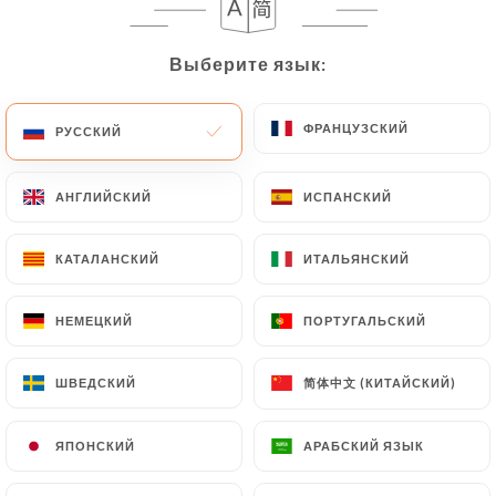
bientôt au Touareg !
Выберите язык:
Выберите язык:
Moriani G. оценил(-а)
M
5/5
ФРАНЦУЗСКИЙ
ФРАНЦУЗСКИЙ
РУССКИЙ
РУССКИЙ
Une cuisine savoureuse dans un cadre
intimiste et bien décoré. Le service est
АНГЛИЙСКИЙ
АНГЛИЙСКИЙ
ИСПАНСКИЙ
ИСПАНСКИЙ
souriant et efficace. Je recommande.
14/06/2026
•
03:53
КАТАЛАНСКИЙ
КАТАЛАНСКИЙ
ИТАЛЬЯНСКИЙ
ИТАЛЬЯНСКИЙ
Ответ владельца
НЕМЕЦКИЙ
НЕМЕЦКИЙ
ПОРТУГАЛЬСКИЙ
ПОРТУГАЛЬСКИЙ
16/07/2026
Un grand merci Moriani pour votre
简体中文 (КИТАЙСКИЙ)
简体中文 (КИТАЙСКИЙ)
ШВЕДСКИЙ
ШВЕДСКИЙ
magnifique avis. Nous sommes ravis
que vous ayez apprécié notre cuisine,
ЯПОНСКИЙ
ЯПОНСКИЙ
АРАБСКИЙ ЯЗЫК
АРАБСКИЙ ЯЗЫК
l'ambiance intimiste de notre
restaurant ainsi que la qualité du