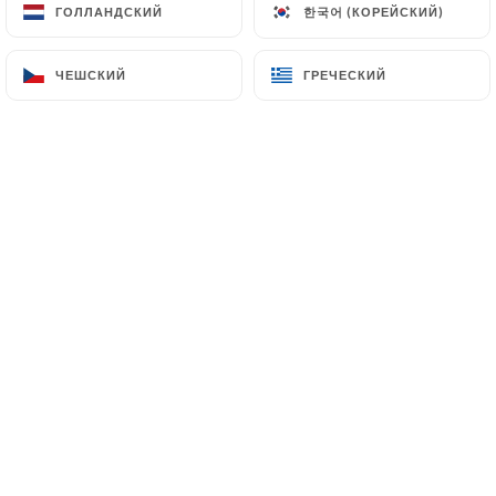
한국어 (КОРЕЙСКИЙ)
한국어 (КОРЕЙСКИЙ)
ГОЛЛАНДСКИЙ
ГОЛЛАНДСКИЙ
service. Toute l'équipe du Touareg vous
remercie pour votre recommandation
et sera heureuse de vous accueillir de
ЧЕШСКИЙ
ЧЕШСКИЙ
ГРЕЧЕСКИЙ
ГРЕЧЕСКИЙ
nouveau dans notre restaurant !
Alycia S. оценил(-а)
A
2/5
Plats fades
09/06/2026
•
08:29
Kenny B. оценил(-а)
K
5/5
Superbe restaurant. Acceuil parfait et
nourriture délicieuse. Si vous cherchez de
l'authenticité foncez !
07/06/2026
•
07:43