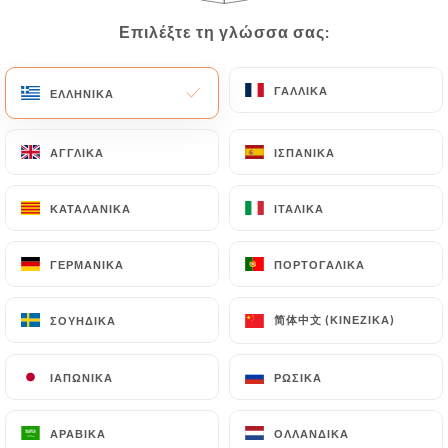
Επιλέξτε τη γλώσσα σας:
Επιλέξτε τη γλώσσα σας:
Moriani G. βαθμολογήθηκε
M
ΓΑΛΛΙΚΆ
ΓΑΛΛΙΚΆ
5/5
ΕΛΛΗΝΙΚΆ
ΕΛΛΗΝΙΚΆ
Une cuisine savoureuse dans un cadre
intimiste et bien décoré. Le service est
ΑΓΓΛΙΚΆ
ΑΓΓΛΙΚΆ
ΙΣΠΑΝΙΚΆ
ΙΣΠΑΝΙΚΆ
souriant et efficace. Je recommande.
ΚΑΤΑΛΑΝΙΚΆ
ΚΑΤΑΛΑΝΙΚΆ
ΙΤΑΛΙΚΆ
ΙΤΑΛΙΚΆ
14/06/2026
•
03:53
ΓΕΡΜΑΝΙΚΆ
ΓΕΡΜΑΝΙΚΆ
ΠΟΡΤΟΓΑΛΙΚΆ
ΠΟΡΤΟΓΑΛΙΚΆ
Απάντηση ιδιοκτήτη
16/07/2026
简体中文 (ΚΙΝΈΖΙΚΑ)
简体中文 (ΚΙΝΈΖΙΚΑ)
ΣΟΥΗΔΙΚΆ
ΣΟΥΗΔΙΚΆ
Un grand merci Moriani pour votre
magnifique avis. Nous sommes ravis
que vous ayez apprécié notre cuisine,
ΙΑΠΩΝΙΚΆ
ΙΑΠΩΝΙΚΆ
ΡΩΣΙΚΆ
ΡΩΣΙΚΆ
l'ambiance intimiste de notre
restaurant ainsi que la qualité du
ΑΡΑΒΙΚΆ
ΑΡΑΒΙΚΆ
ΟΛΛΑΝΔΙΚΆ
ΟΛΛΑΝΔΙΚΆ
service. Toute l'équipe du Touareg vous