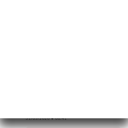
Απάντηση ιδιοκτήτη
16/07/2026
Merci beaucoup Andre pour votre
fidélité et votre confiance ! Nous
sommes ravis que votre expérience soit
toujours à la hauteur de vos attentes.
Au plaisir de vous revoir très bientôt !
Marwa C. βαθμολογήθηκε
M
5/5
01/06/2026
•
12:31
John O. βαθμολογήθηκε
J
5/5
31/05/2026
•
06:41