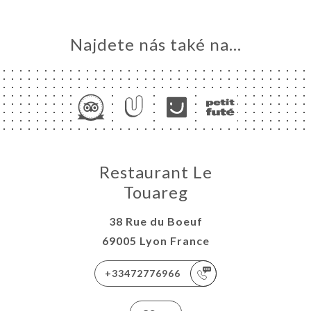
DNAT
ERIE
Najdete nás také na...
ENZE
ÍDKA
TEUR
NDATION
TAKT
Restaurant Le
Touareg
38 Rue du Boeuf
69005 Lyon France
+33472776966