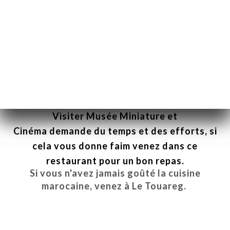
Le Touareg / Restaurant Guru
Visiter
Musée Miniature et
Cinéma
demande du temps et des efforts, si
cela vous donne faim venez dans ce
restaurant pour un bon repas.
Si vous n'avez jamais goûté la cuisine
marocaine, venez à
Le Touareg
.
MŮ
VOVAT