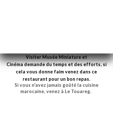
Le Touareg / Restaurant Guru
Visiter
Musée Miniature et
Cinéma
demande du temps et des efforts, si
cela vous donne faim venez dans ce
restaurant pour un bon repas.
Si vous n'avez jamais goûté la cuisine
marocaine, venez à
Le Touareg
.
EM
KA