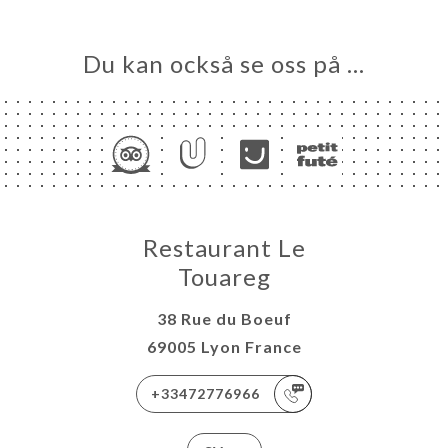
TÄLL
LERI
Du kan också se oss på …
ÖMEN
NY
TEUR
NDATION
TAKT
Restaurant Le
Touareg
38 Rue du Boeuf
69005 Lyon France
+33472776966