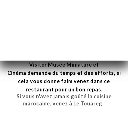
Le Touareg / Restaurant Guru
Visiter
Musée Miniature et
Cinéma
demande du temps et des efforts, si
cela vous donne faim venez dans ce
restaurant pour un bon repas.
Si vous n'avez jamais goûté la cuisine
marocaine, venez à
Le Touareg
.
INICIAL
RVAR