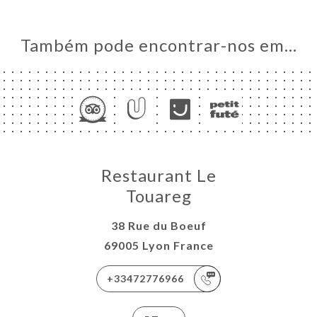
IDO
ERIA
Também pode encontrar-nos em…
IAÇÃO
NU
TEUR
NDATION
ACTO
Restaurant Le
Touareg
38 Rue du Boeuf
69005 Lyon France
+33472776966