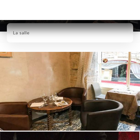
La salle