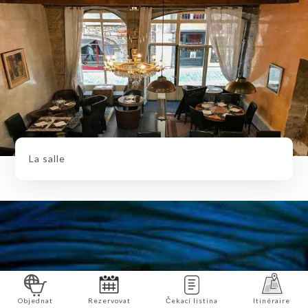
La salle
Objednat
Rezervovat
Čekací listina
Itinéraire