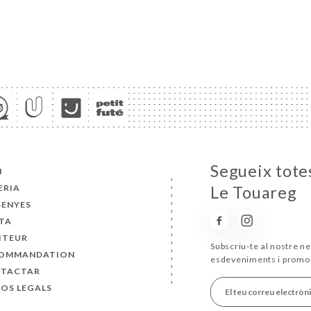
Segueix totes
I
ERIA
Le Touareg
SENYES
TA
ITEUR
Subscriu-te al nostre ne
OMMANDATION
esdeveniments i promo
TACTAR
SOS LEGALS