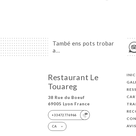
També ens pots trobar
a…
Restaurant Le
INIC
GAL
Touareg
RES
CAR
38 Rue du Boeuf
69005 Lyon France
TRA
REC
+33472776966
CON
AVI
CA