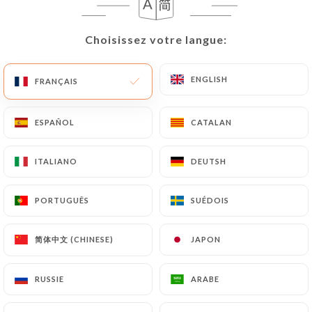
FR
MENU
Choisissez votre langue:
Choisissez votre langue:
ENGLISH
ENGLISH
FRANÇAIS
FRANÇAIS
ESPAÑOL
ESPAÑOL
CATALAN
CATALAN
/
ACCUEIL
CONTACT
Contact
ITALIANO
ITALIANO
DEUTSH
DEUTSH
PORTUGUÊS
PORTUGUÊS
SUÉDOIS
SUÉDOIS
简体中文 (CHINESE)
简体中文 (CHINESE)
JAPON
JAPON
RUSSIE
RUSSIE
ARABE
ARABE
Restaurant Le Touareg