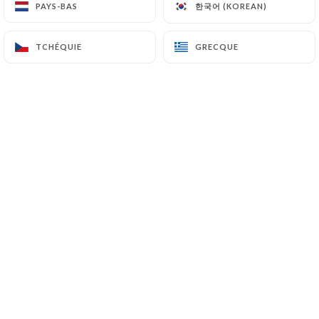
한국어 (KOREAN)
한국어 (KOREAN)
PAYS-BAS
PAYS-BAS
38 Rue du Boeuf
69005 Lyon France
TCHÉQUIE
TCHÉQUIE
GRECQUE
GRECQUE
+33472776966
Nom
Email
Telephone