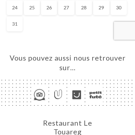
UEIL
RVER
ANDER
ERIE
IS
RTE
Vous pouvez aussi nous retrouver
TEUR
sur…
NDATION
TACT
Restaurant Le
Touareg