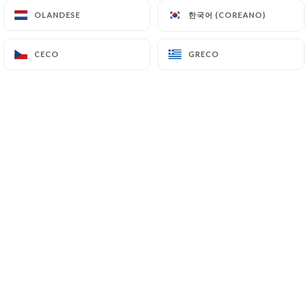
한국어 (COREANO)
한국어 (COREANO)
OLANDESE
OLANDESE
IT
MENU
CECO
CECO
GRECO
GRECO
/
PAGINA INIZIALE
TRAITEUR
Traiteur