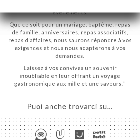
service pour l’organisation de vos
événements.
Que ce soit pour un mariage, baptême, repas
INIZIALE
de famille, anniversaires, repas associatifs,
NOTA
repas d'affaires, nous saurons répondre à vos
INA
exigences et nous nous adapterons à vos
demandes.
ERIA
SIONE
Laissez à vos convives un souvenir
inoubliable en leur offrant un voyage
NU
gastronomique aux mille et une saveurs."
TEUR
NDATION
Puoi anche trovarci su…
ATTO